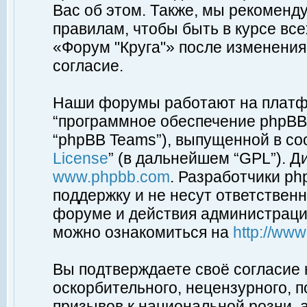
Вас об этом. Также, мы рекоменд
правилам, чтобы быть в курсе вс
«Форум "Круга"» после изменения
согласие.
Наши форумы работают на платфо
“программное обеспечение phpBB”
“phpBB Teams”), выпущенной в соо
License
” (в дальнейшем “GPL”). Д
www.phpbb.com
. Разработчики p
поддержку и не несут ответствен
форуме и действия администраци
можно ознакомиться на
http://ww
Вы подтверждаете своё согласие
оскорбительного, нецензурного, п
призывов к национальной розни, 