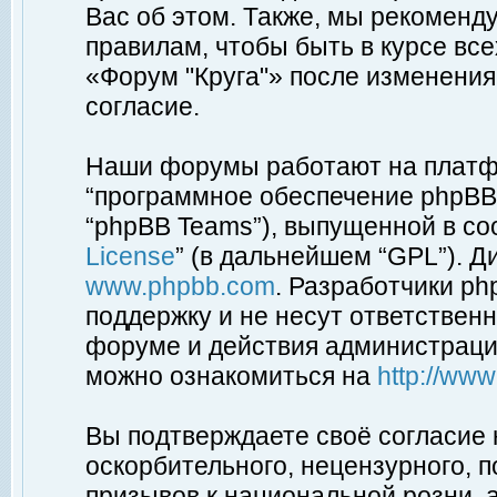
Вас об этом. Также, мы рекоменд
правилам, чтобы быть в курсе вс
«Форум "Круга"» после изменения
согласие.
Наши форумы работают на платфо
“программное обеспечение phpBB”
“phpBB Teams”), выпущенной в соо
License
” (в дальнейшем “GPL”). Д
www.phpbb.com
. Разработчики p
поддержку и не несут ответствен
форуме и действия администраци
можно ознакомиться на
http://ww
Вы подтверждаете своё согласие
оскорбительного, нецензурного, п
призывов к национальной розни, 