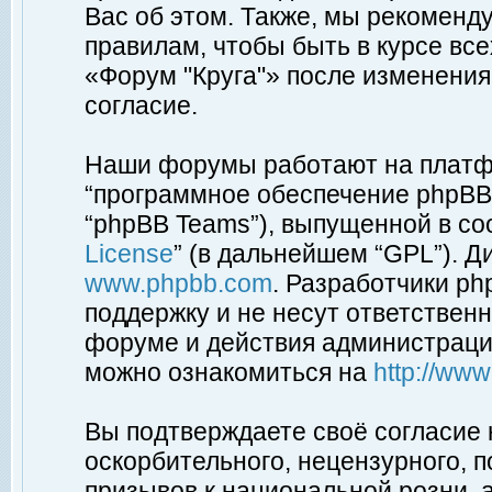
Вас об этом. Также, мы рекоменд
правилам, чтобы быть в курсе вс
«Форум "Круга"» после изменения
согласие.
Наши форумы работают на платфо
“программное обеспечение phpBB”
“phpBB Teams”), выпущенной в соо
License
” (в дальнейшем “GPL”). Д
www.phpbb.com
. Разработчики p
поддержку и не несут ответствен
форуме и действия администраци
можно ознакомиться на
http://ww
Вы подтверждаете своё согласие
оскорбительного, нецензурного, п
призывов к национальной розни, 