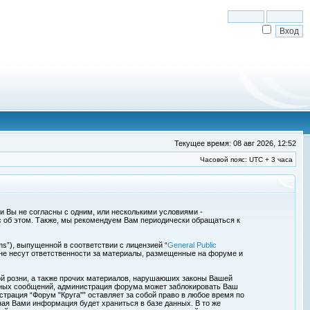
Текущее время: 08 авг 2026, 12:52
Часовой пояс: UTC + 3 часа
сли Вы не согласны с одним, или несколькими условиями -
с об этом. Также, мы рекомендуем Вам периодически обращаться к
s”), выпущенной в соответствии с лицензией “
General Public
 не несут ответственности за материалы, размещенные на форуме и
ой розни, а также прочих материалов, нарушаюших законы Вашей
обных сообщений, администрация форума может заблокировать Ваш
страция “Форум "Круга"” оставляет за собой право в любое время по
ная Вами информация будет храниться в базе данных. В то же