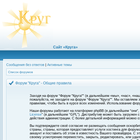
Сайт «Круга»
Сообщения без ответов
|
Активные темы
Список форумов
Форум "Круга" - Общие правила
Заходя на форум “Форум "Круга"” (в дальнейшем «мы», «нас», «наш»,
пожалуйста, не заходите на форум “Форум "Круга"”. Мы оставляем 
правилам, чтобы быть в курсе всех изменений. Использование фор
Наши форумы работают на платформе phpBB (в дальнейшем “они”, “и
License
” (в дальнейшем “GPL”). Дистрибутив может быть загружен 
действия администрации. С более детальной информацией можно о
Вы подтверждаете своё согласие не размещать сообщения оскорбите
страны, страны, которая предоставляет услуги хостинга для фору
аккаунт и поставить об этом в известность Вашего провайдера. С э
своему усмотрению переместить, закрыть, редактировать, или удал