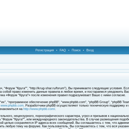
Регистрация
•
FAQ
•
Поиск
•
Вход
 “Форум "Круга"”, “http://krug-shar.ru/forum”), Вы принимаете следующие условия. Е
за собой право изменить данные правила в любое время, и постараемся уведомить Ва
ума «Форум "Круга"» после изменения правил подразумевает Ваше с ними согласие.
х”, “программное обеспечение phpBB”, “www.phpbb.com”, “phpBB Group”, “phpBB Team
с
www.phpbb.com
. Разработчики phpBB осуществляют только техническую поддержку и
знакомиться на
http://www.phpbb.com/
.
льного, нецензурного, порнографического характера, угроз и призывов к национальн
ма “Форум "Круга"”, или международного законодательства. В случае размещения под
той целью сохраняются IP адреса всех сообщений. Вы соглашаетесь с тем, что админи
ить любую тему на форуме. Как пользователь, Вы соглашаетесь с тем, что вся указан