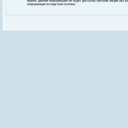
время, данная информация не будет доступна третьим лицам без Ваш
информации вследствие взлома.