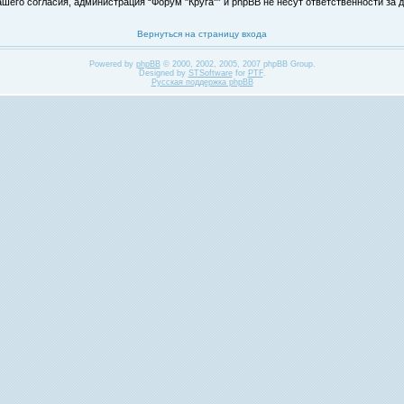
его согласия, администрация “Форум "Круга"” и phpBB не несут ответственности за д
Вернуться на страницу входа
Powered by
phpBB
© 2000, 2002, 2005, 2007 phpBB Group.
Designed by
STSoftware
for
PTF
.
Русская поддержка phpBB