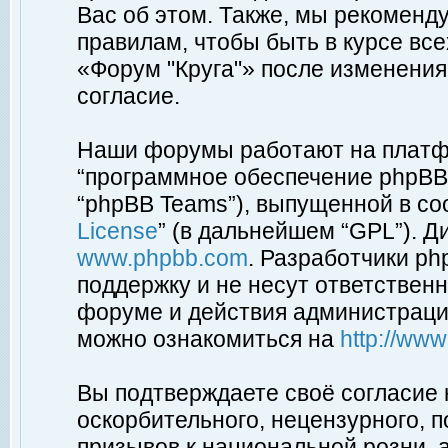
Вас об этом. Также, мы рекоменд
правилам, чтобы быть в курсе вс
«Форум "Круга"» после изменения
согласие.
Наши форумы работают на платфо
“программное обеспечение phpBB”
“phpBB Teams”), выпущенной в соо
License
” (в дальнейшем “GPL”). Д
www.phpbb.com
. Разработчики p
поддержку и не несут ответствен
форуме и действия администраци
можно ознакомиться на
http://ww
Вы подтверждаете своё согласие
оскорбительного, нецензурного, п
призывов к национальной розни, 