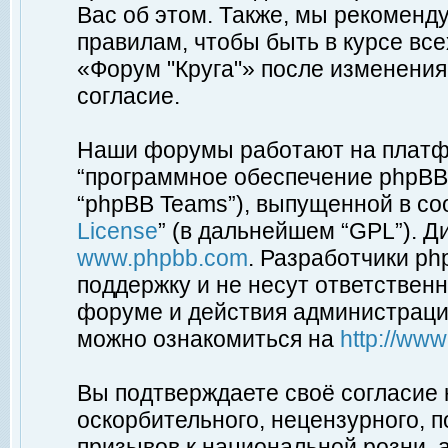
Вас об этом. Также, мы рекоменд
правилам, чтобы быть в курсе вс
«Форум "Круга"» после изменения
согласие.
Наши форумы работают на платфо
“программное обеспечение phpBB”
“phpBB Teams”), выпущенной в соо
License
” (в дальнейшем “GPL”). Д
www.phpbb.com
. Разработчики p
поддержку и не несут ответствен
форуме и действия администраци
можно ознакомиться на
http://ww
Вы подтверждаете своё согласие
оскорбительного, нецензурного, п
призывов к национальной розни, 