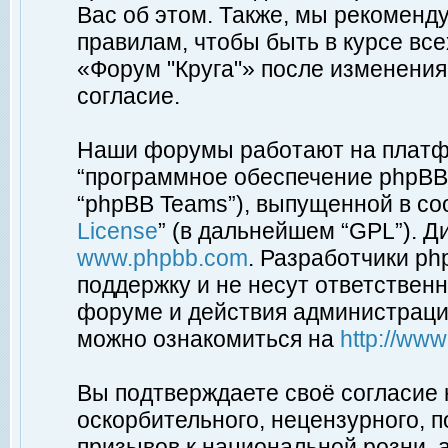
Вас об этом. Также, мы рекоменд
правилам, чтобы быть в курсе вс
«Форум "Круга"» после изменения
согласие.
Наши форумы работают на платфо
“программное обеспечение phpBB”
“phpBB Teams”), выпущенной в соо
License
” (в дальнейшем “GPL”). Д
www.phpbb.com
. Разработчики p
поддержку и не несут ответствен
форуме и действия администраци
можно ознакомиться на
http://ww
Вы подтверждаете своё согласие
оскорбительного, нецензурного, п
призывов к национальной розни, 