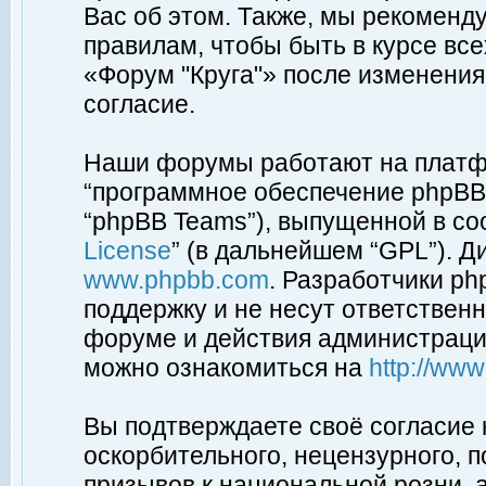
Вас об этом. Также, мы рекоменд
правилам, чтобы быть в курсе вс
«Форум "Круга"» после изменения
согласие.
Наши форумы работают на платфо
“программное обеспечение phpBB”
“phpBB Teams”), выпущенной в соо
License
” (в дальнейшем “GPL”). Д
www.phpbb.com
. Разработчики p
поддержку и не несут ответствен
форуме и действия администраци
можно ознакомиться на
http://ww
Вы подтверждаете своё согласие
оскорбительного, нецензурного, п
призывов к национальной розни, 