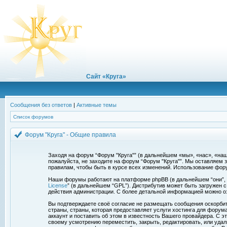
Сайт «Круга»
Сообщения без ответов
|
Активные темы
Список форумов
Форум "Круга" - Общие правила
Заходя на форум “Форум "Круга"” (в дальнейшем «мы», «нас», «наш»,
пожалуйста, не заходите на форум “Форум "Круга"”. Мы оставляем 
правилам, чтобы быть в курсе всех изменений. Использование фор
Наши форумы работают на платформе phpBB (в дальнейшем “они”, “и
License
” (в дальнейшем “GPL”). Дистрибутив может быть загружен 
действия администрации. С более детальной информацией можно о
Вы подтверждаете своё согласие не размещать сообщения оскорбите
страны, страны, которая предоставляет услуги хостинга для фору
аккаунт и поставить об этом в известность Вашего провайдера. С э
своему усмотрению переместить, закрыть, редактировать, или удал