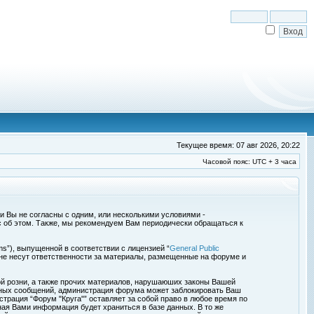
Текущее время: 07 авг 2026, 20:22
Часовой пояс: UTC + 3 часа
сли Вы не согласны с одним, или несколькими условиями -
с об этом. Также, мы рекомендуем Вам периодически обращаться к
s”), выпущенной в соответствии с лицензией “
General Public
 не несут ответственности за материалы, размещенные на форуме и
ой розни, а также прочих материалов, нарушаюших законы Вашей
обных сообщений, администрация форума может заблокировать Ваш
страция “Форум "Круга"” оставляет за собой право в любое время по
ная Вами информация будет храниться в базе данных. В то же