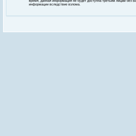
время, данная информация не будет доступна третьим лицам без Ваш
информации вследствие взлома.