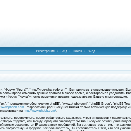
Регистрация
•
FAQ
•
Поиск
•
Вход
 “Форум "Круга"”, “http://krug-shar.ru/forum”), Вы принимаете следующие условия. Е
за собой право изменить данные правила в любое время, и постараемся уведомить Ва
ума «Форум "Круга"» после изменения правил подразумевает Ваше с ними согласие.
х”, “программное обеспечение phpBB”, “www.phpbb.com”, “phpBB Group”, “phpBB Team
с
www.phpbb.com
. Разработчики phpBB осуществляют только техническую поддержку и
знакомиться на
http://www.phpbb.com/
.
льного, нецензурного, порнографического характера, угроз и призывов к национальн
ма “Форум "Круга"”, или международного законодательства. В случае размещения под
той целью сохраняются IP адреса всех сообщений. Вы соглашаетесь с тем, что админи
ить любую тему на форуме. Как пользователь, Вы соглашаетесь с тем, что вся указан