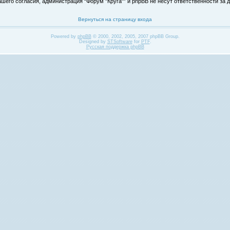
его согласия, администрация “Форум "Круга"” и phpBB не несут ответственности за д
Вернуться на страницу входа
Powered by
phpBB
© 2000, 2002, 2005, 2007 phpBB Group.
Designed by
STSoftware
for
PTF
.
Русская поддержка phpBB