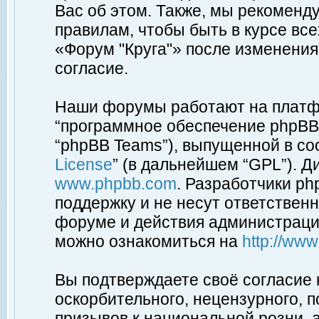
Вас об этом. Также, мы рекоменд
правилам, чтобы быть в курсе вс
«Форум "Круга"» после изменения
согласие.
Наши форумы работают на платфо
“программное обеспечение phpBB”
“phpBB Teams”), выпущенной в соо
License
” (в дальнейшем “GPL”). Д
www.phpbb.com
. Разработчики p
поддержку и не несут ответствен
форуме и действия администраци
можно ознакомиться на
http://ww
Вы подтверждаете своё согласие
оскорбительного, нецензурного, п
призывов к национальной розни, 