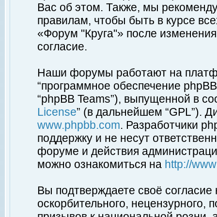
Вас об этом. Также, мы рекоменд
правилам, чтобы быть в курсе вс
«Форум "Круга"» после изменения
согласие.
Наши форумы работают на платфо
“программное обеспечение phpBB”
“phpBB Teams”), выпущенной в соо
License
” (в дальнейшем “GPL”). Д
www.phpbb.com
. Разработчики p
поддержку и не несут ответствен
форуме и действия администраци
можно ознакомиться на
http://ww
Вы подтверждаете своё согласие
оскорбительного, нецензурного, п
призывов к национальной розни, 