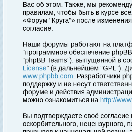
Вас об этом. Также, мы рекоменд
правилам, чтобы быть в курсе вс
«Форум "Круга"» после изменения
согласие.
Наши форумы работают на платфо
“программное обеспечение phpBB”
“phpBB Teams”), выпущенной в соо
License
” (в дальнейшем “GPL”). Д
www.phpbb.com
. Разработчики p
поддержку и не несут ответствен
форуме и действия администраци
можно ознакомиться на
http://ww
Вы подтверждаете своё согласие
оскорбительного, нецензурного, п
призывов к национальной розни, 