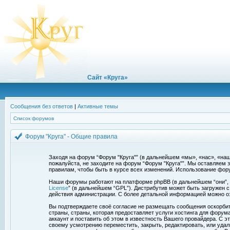
Сайт «Круга»
Сообщения без ответов
|
Активные темы
Список форумов
Форум "Круга" - Общие правила
Заходя на форум “Форум "Круга"” (в дальнейшем «мы», «нас», «наш»,
пожалуйста, не заходите на форум “Форум "Круга"”. Мы оставляем 
правилам, чтобы быть в курсе всех изменений. Использование фор
Наши форумы работают на платформе phpBB (в дальнейшем “они”, “и
License
” (в дальнейшем “GPL”). Дистрибутив может быть загружен 
действия администрации. С более детальной информацией можно о
Вы подтверждаете своё согласие не размещать сообщения оскорбите
страны, страны, которая предоставляет услуги хостинга для фору
аккаунт и поставить об этом в известность Вашего провайдера. С э
своему усмотрению переместить, закрыть, редактировать, или удал