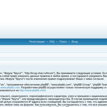
Регистрация
•
FAQ
•
Поиск
•
Вход
 “Форум "Круга"”, “http://krug-shar.ru/forum”), Вы принимаете следующие условия. Е
за собой право изменить данные правила в любое время, и постараемся уведомить Ва
ума «Форум "Круга"» после изменения правил подразумевает Ваше с ними согласие.
х”, “программное обеспечение phpBB”, “www.phpbb.com”, “phpBB Group”, “phpBB Team
с
www.phpbb.com
. Разработчики phpBB осуществляют только техническую поддержку и
знакомиться на
http://www.phpbb.com/
.
льного, нецензурного, порнографического характера, угроз и призывов к национальн
ма “Форум "Круга"”, или международного законодательства. В случае размещения под
той целью сохраняются IP адреса всех сообщений. Вы соглашаетесь с тем, что админи
ить любую тему на форуме. Как пользователь, Вы соглашаетесь с тем, что вся указан