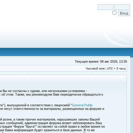
Текущее время: 08 авг 2026, 13:35
Часовой пояс: UTC + 3 часа
сли Вы не согласны с одним, или несколькими условиями -
с об этом. Также, мы рекомендуем Вам периодически обращаться к
s”), выпущенной в соответствии с лицензией “
General Public
 не несут ответственности за материалы, размещенные на форуме и
ой розни, а также прочих материалов, нарушаюших законы Вашей
обных сообщений, администрация форума может заблокировать Ваш
страция “Форум "Круга"” оставляет за собой право в любое время по
ная Вами информация будет храниться в базе данных. В то же