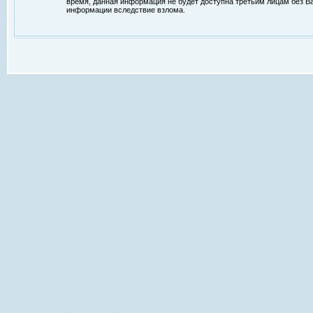
время, данная информация не будет доступна третьим лицам без Ваш
информации вследствие взлома.