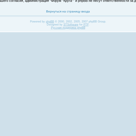
его согласия, администрация “Форум "Круга"” и phpBB не несут ответственности за д
Вернуться на страницу входа
Powered by
phpBB
© 2000, 2002, 2005, 2007 phpBB Group.
Designed by
STSoftware
for
PTF
.
Русская поддержка phpBB