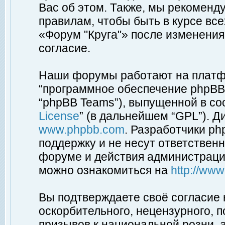
Вас об этом. Также, мы рекоменд
правилам, чтобы быть в курсе вс
«Форум "Круга"» после изменения
согласие.
Наши форумы работают на платфо
“программное обеспечение phpBB”
“phpBB Teams”), выпущенной в соо
License
” (в дальнейшем “GPL”). Д
www.phpbb.com
. Разработчики p
поддержку и не несут ответствен
форуме и действия администраци
можно ознакомиться на
http://ww
Вы подтверждаете своё согласие
оскорбительного, нецензурного, п
призывов к национальной розни, 