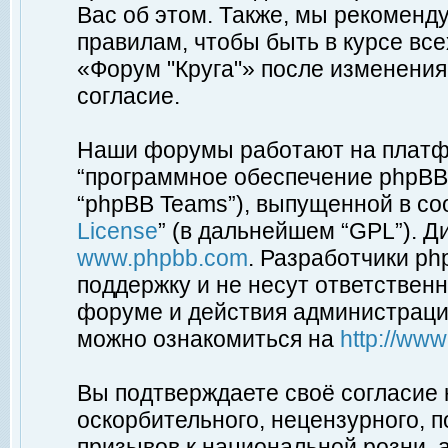
Вас об этом. Также, мы рекоменд
правилам, чтобы быть в курсе вс
«Форум "Круга"» после изменения
согласие.
Наши форумы работают на платфо
“программное обеспечение phpBB”
“phpBB Teams”), выпущенной в соо
License
” (в дальнейшем “GPL”). Д
www.phpbb.com
. Разработчики p
поддержку и не несут ответствен
форуме и действия администраци
можно ознакомиться на
http://ww
Вы подтверждаете своё согласие
оскорбительного, нецензурного, п
призывов к национальной розни, 