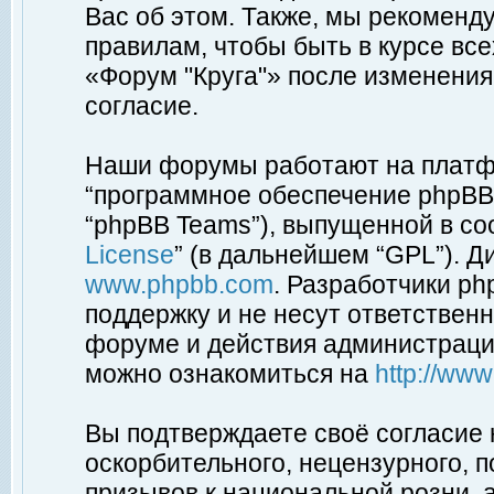
Вас об этом. Также, мы рекоменд
правилам, чтобы быть в курсе вс
«Форум "Круга"» после изменения
согласие.
Наши форумы работают на платфо
“программное обеспечение phpBB”
“phpBB Teams”), выпущенной в соо
License
” (в дальнейшем “GPL”). Д
www.phpbb.com
. Разработчики p
поддержку и не несут ответствен
форуме и действия администраци
можно ознакомиться на
http://ww
Вы подтверждаете своё согласие
оскорбительного, нецензурного, п
призывов к национальной розни, 