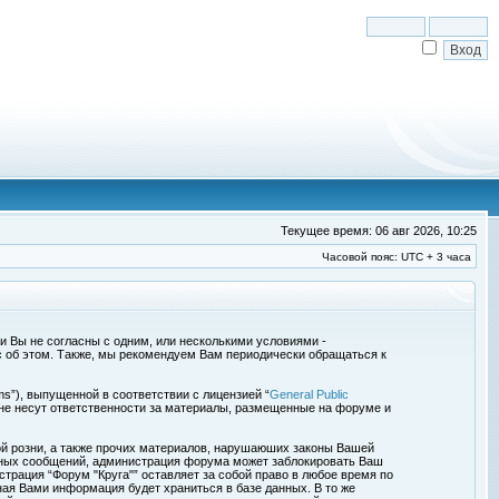
Текущее время: 06 авг 2026, 10:25
Часовой пояс: UTC + 3 часа
сли Вы не согласны с одним, или несколькими условиями -
с об этом. Также, мы рекомендуем Вам периодически обращаться к
s”), выпущенной в соответствии с лицензией “
General Public
 не несут ответственности за материалы, размещенные на форуме и
ой розни, а также прочих материалов, нарушаюших законы Вашей
обных сообщений, администрация форума может заблокировать Ваш
страция “Форум "Круга"” оставляет за собой право в любое время по
ная Вами информация будет храниться в базе данных. В то же