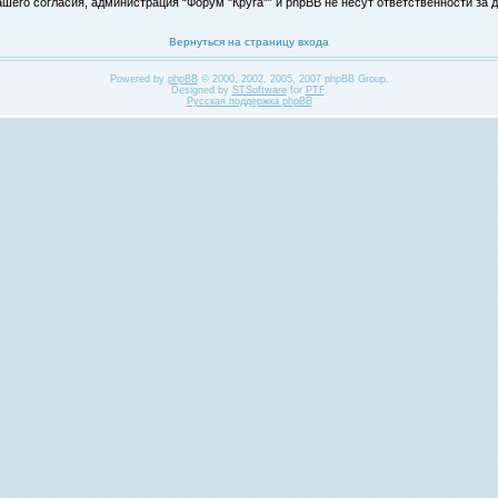
его согласия, администрация “Форум "Круга"” и phpBB не несут ответственности за д
Вернуться на страницу входа
Powered by
phpBB
© 2000, 2002, 2005, 2007 phpBB Group.
Designed by
STSoftware
for
PTF
.
Русская поддержка phpBB