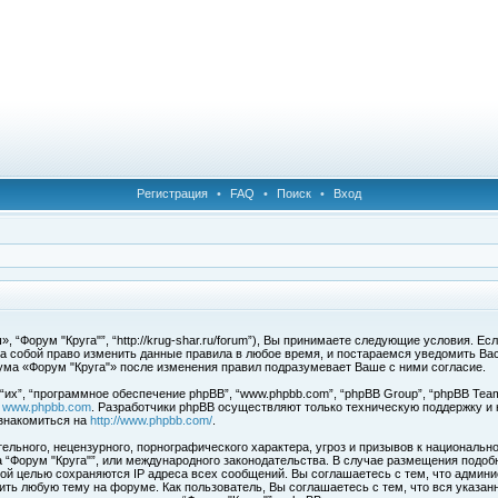
Регистрация
•
FAQ
•
Поиск
•
Вход
 “Форум "Круга"”, “http://krug-shar.ru/forum”), Вы принимаете следующие условия. Е
за собой право изменить данные правила в любое время, и постараемся уведомить Ва
ума «Форум "Круга"» после изменения правил подразумевает Ваше с ними согласие.
х”, “программное обеспечение phpBB”, “www.phpbb.com”, “phpBB Group”, “phpBB Team
с
www.phpbb.com
. Разработчики phpBB осуществляют только техническую поддержку и
знакомиться на
http://www.phpbb.com/
.
льного, нецензурного, порнографического характера, угроз и призывов к национальн
ма “Форум "Круга"”, или международного законодательства. В случае размещения под
той целью сохраняются IP адреса всех сообщений. Вы соглашаетесь с тем, что админи
ить любую тему на форуме. Как пользователь, Вы соглашаетесь с тем, что вся указан