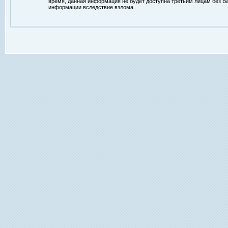
время, данная информация не будет доступна третьим лицам без Ваш
информации вследствие взлома.