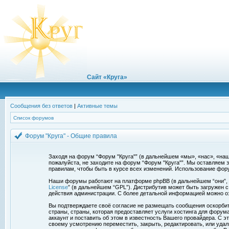
Сайт «Круга»
Сообщения без ответов
|
Активные темы
Список форумов
Форум "Круга" - Общие правила
Заходя на форум “Форум "Круга"” (в дальнейшем «мы», «нас», «наш»,
пожалуйста, не заходите на форум “Форум "Круга"”. Мы оставляем 
правилам, чтобы быть в курсе всех изменений. Использование фор
Наши форумы работают на платформе phpBB (в дальнейшем “они”, “и
License
” (в дальнейшем “GPL”). Дистрибутив может быть загружен 
действия администрации. С более детальной информацией можно о
Вы подтверждаете своё согласие не размещать сообщения оскорбите
страны, страны, которая предоставляет услуги хостинга для фору
аккаунт и поставить об этом в известность Вашего провайдера. С э
своему усмотрению переместить, закрыть, редактировать, или удал