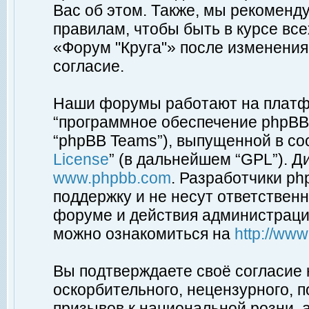
Вас об этом. Также, мы рекоменд
правилам, чтобы быть в курсе вс
«Форум "Круга"» после изменения
согласие.
Наши форумы работают на платфо
“программное обеспечение phpBB”
“phpBB Teams”), выпущенной в соо
License
” (в дальнейшем “GPL”). Д
www.phpbb.com
. Разработчики p
поддержку и не несут ответствен
форуме и действия администраци
можно ознакомиться на
http://ww
Вы подтверждаете своё согласие
оскорбительного, нецензурного, п
призывов к национальной розни, 