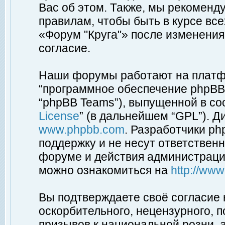
Вас об этом. Также, мы рекоменд
правилам, чтобы быть в курсе вс
«Форум "Круга"» после изменения
согласие.
Наши форумы работают на платфо
“программное обеспечение phpBB”
“phpBB Teams”), выпущенной в соо
License
” (в дальнейшем “GPL”). Д
www.phpbb.com
. Разработчики p
поддержку и не несут ответствен
форуме и действия администраци
можно ознакомиться на
http://ww
Вы подтверждаете своё согласие
оскорбительного, нецензурного, п
призывов к национальной розни, 