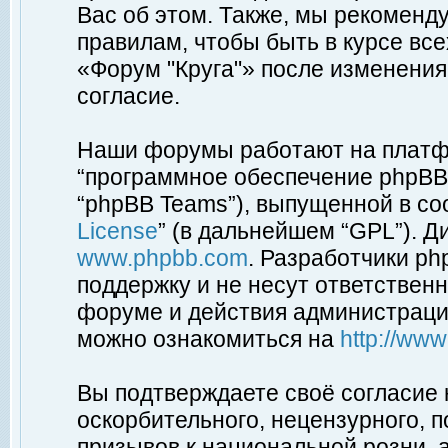
Вас об этом. Также, мы рекоменд
правилам, чтобы быть в курсе вс
«Форум "Круга"» после изменения
согласие.
Наши форумы работают на платфо
“программное обеспечение phpBB”
“phpBB Teams”), выпущенной в соо
License
” (в дальнейшем “GPL”). Д
www.phpbb.com
. Разработчики p
поддержку и не несут ответствен
форуме и действия администраци
можно ознакомиться на
http://ww
Вы подтверждаете своё согласие
оскорбительного, нецензурного, п
призывов к национальной розни, 