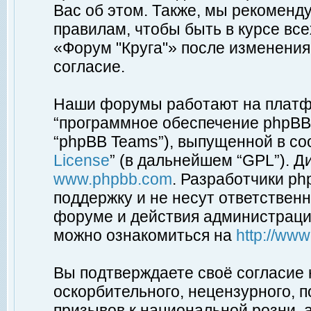
Вас об этом. Также, мы рекоменд
правилам, чтобы быть в курсе вс
«Форум "Круга"» после изменения
согласие.
Наши форумы работают на платфо
“программное обеспечение phpBB”
“phpBB Teams”), выпущенной в соо
License
” (в дальнейшем “GPL”). Д
www.phpbb.com
. Разработчики p
поддержку и не несут ответствен
форуме и действия администраци
можно ознакомиться на
http://ww
Вы подтверждаете своё согласие
оскорбительного, нецензурного, п
призывов к национальной розни, 