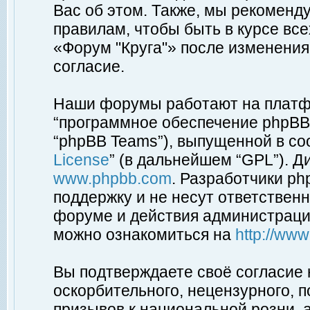
Вас об этом. Также, мы рекоменд
правилам, чтобы быть в курсе вс
«Форум "Круга"» после изменения
согласие.
Наши форумы работают на платфо
“программное обеспечение phpBB”
“phpBB Teams”), выпущенной в соо
License
” (в дальнейшем “GPL”). Д
www.phpbb.com
. Разработчики p
поддержку и не несут ответствен
форуме и действия администраци
можно ознакомиться на
http://ww
Вы подтверждаете своё согласие
оскорбительного, нецензурного, п
призывов к национальной розни, 