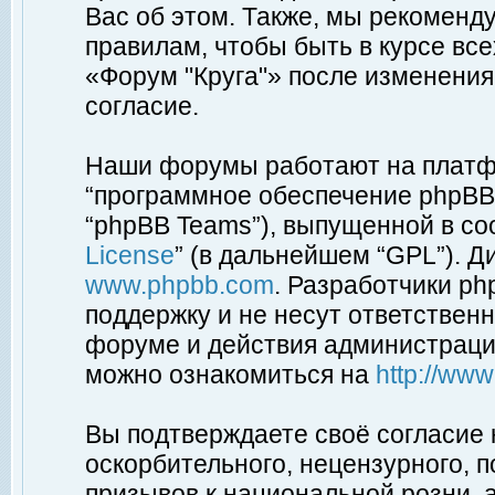
Вас об этом. Также, мы рекоменд
правилам, чтобы быть в курсе вс
«Форум "Круга"» после изменения
согласие.
Наши форумы работают на платфо
“программное обеспечение phpBB”
“phpBB Teams”), выпущенной в соо
License
” (в дальнейшем “GPL”). Д
www.phpbb.com
. Разработчики p
поддержку и не несут ответствен
форуме и действия администраци
можно ознакомиться на
http://ww
Вы подтверждаете своё согласие
оскорбительного, нецензурного, п
призывов к национальной розни, 