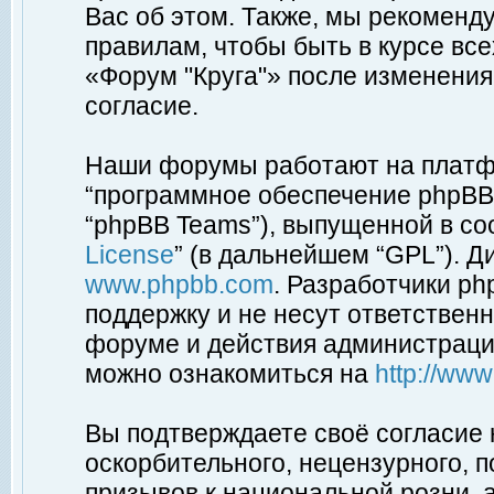
Вас об этом. Также, мы рекоменд
правилам, чтобы быть в курсе вс
«Форум "Круга"» после изменения
согласие.
Наши форумы работают на платфо
“программное обеспечение phpBB”
“phpBB Teams”), выпущенной в соо
License
” (в дальнейшем “GPL”). Д
www.phpbb.com
. Разработчики p
поддержку и не несут ответствен
форуме и действия администраци
можно ознакомиться на
http://ww
Вы подтверждаете своё согласие
оскорбительного, нецензурного, п
призывов к национальной розни, 