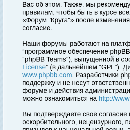
Вас об этом. Также, мы рекоменд
правилам, чтобы быть в курсе вс
«Форум "Круга"» после изменения
согласие.
Наши форумы работают на платфо
“программное обеспечение phpBB”
“phpBB Teams”), выпущенной в соо
License
” (в дальнейшем “GPL”). Д
www.phpbb.com
. Разработчики p
поддержку и не несут ответствен
форуме и действия администраци
можно ознакомиться на
http://ww
Вы подтверждаете своё согласие
оскорбительного, нецензурного, п
призывов к национальной розни, 