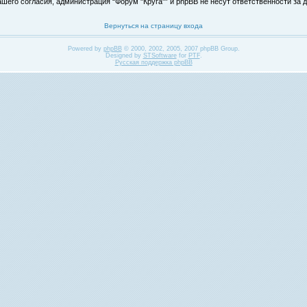
его согласия, администрация “Форум "Круга"” и phpBB не несут ответственности за д
Вернуться на страницу входа
Powered by
phpBB
© 2000, 2002, 2005, 2007 phpBB Group.
Designed by
STSoftware
for
PTF
.
Русская поддержка phpBB