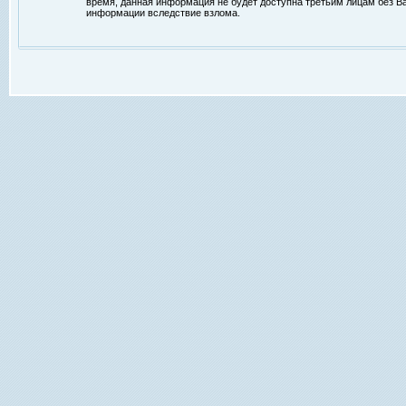
время, данная информация не будет доступна третьим лицам без Ваш
информации вследствие взлома.