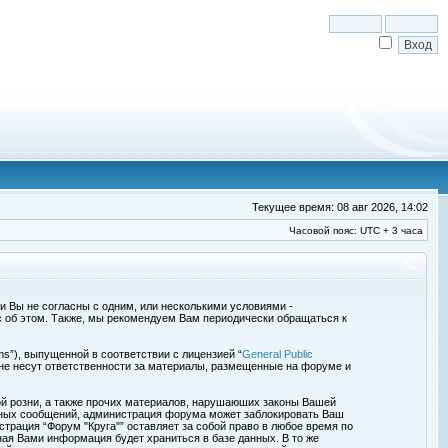
Текущее время: 08 авг 2026, 14:02
Часовой пояс: UTC + 3 часа
сли Вы не согласны с одним, или несколькими условиями -
с об этом. Также, мы рекомендуем Вам периодически обращаться к
s”), выпущенной в соответствии с лицензией “
General Public
 не несут ответственности за материалы, размещенные на форуме и
ой розни, а также прочих материалов, нарушаюших законы Вашей
обных сообщений, администрация форума может заблокировать Ваш
страция “Форум "Круга"” оставляет за собой право в любое время по
ная Вами информация будет храниться в базе данных. В то же