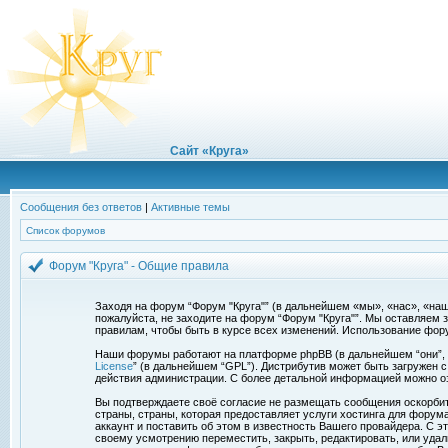
Сайт «Круга»
Сообщения без ответов
|
Активные темы
Список форумов
Форум "Круга" - Общие правила
Заходя на форум “Форум "Круга"” (в дальнейшем «мы», «нас», «наш»,
пожалуйста, не заходите на форум “Форум "Круга"”. Мы оставляем 
правилам, чтобы быть в курсе всех изменений. Использование фор
Наши форумы работают на платформе phpBB (в дальнейшем “они”, “и
License
” (в дальнейшем “GPL”). Дистрибутив может быть загружен 
действия администрации. С более детальной информацией можно о
Вы подтверждаете своё согласие не размещать сообщения оскорбите
страны, страны, которая предоставляет услуги хостинга для фору
аккаунт и поставить об этом в известность Вашего провайдера. С э
своему усмотрению переместить, закрыть, редактировать, или удал