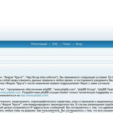
Регистрация
•
FAQ
•
Поиск
•
Вход
 “Форум "Круга"”, “http://krug-shar.ru/forum”), Вы принимаете следующие условия. Е
за собой право изменить данные правила в любое время, и постараемся уведомить Ва
ума «Форум "Круга"» после изменения правил подразумевает Ваше с ними согласие.
х”, “программное обеспечение phpBB”, “www.phpbb.com”, “phpBB Group”, “phpBB Team
с
www.phpbb.com
. Разработчики phpBB осуществляют только техническую поддержку и
знакомиться на
http://www.phpbb.com/
.
льного, нецензурного, порнографического характера, угроз и призывов к национальн
ма “Форум "Круга"”, или международного законодательства. В случае размещения под
той целью сохраняются IP адреса всех сообщений. Вы соглашаетесь с тем, что админи
ить любую тему на форуме. Как пользователь, Вы соглашаетесь с тем, что вся указан