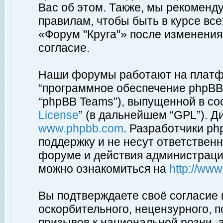
Вас об этом. Также, мы рекоменд
правилам, чтобы быть в курсе вс
«Форум "Круга"» после изменения
согласие.
Наши форумы работают на платфо
“программное обеспечение phpBB”
“phpBB Teams”), выпущенной в соо
License
” (в дальнейшем “GPL”). Д
www.phpbb.com
. Разработчики p
поддержку и не несут ответствен
форуме и действия администраци
можно ознакомиться на
http://ww
Вы подтверждаете своё согласие
оскорбительного, нецензурного, п
призывов к национальной розни, 