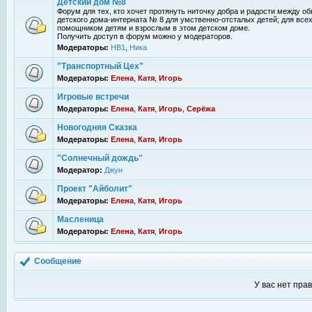
Детский дом №8
Форум для тех, кто хочет протянуть ниточку добра и радости между 
детского дома-интерната № 8 для умственно-отсталых детей; для всех
помощником детям и взрослым в этом детском доме.
Получить доступ в форум можно у модераторов.
Модераторы:
НВ1
,
Ника
"Транспортный Цех"
Модераторы:
Елена
,
Катя
,
Игорь
Игровые встречи
Модераторы:
Елена
,
Катя
,
Игорь
,
Серёжа
Новогодняя Сказка
Модераторы:
Елена
,
Катя
,
Игорь
"Солнечный дождь"
Модератор:
Джун
Проект "Айболит"
Модераторы:
Елена
,
Катя
,
Игорь
Масленица
Модераторы:
Елена
,
Катя
,
Игорь
Сообщение
У вас нет пра