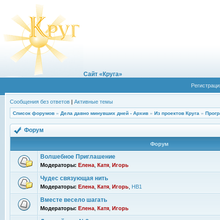
Сайт «Круга»
Регистраци
Сообщения без ответов
|
Активные темы
Список форумов
»
Дела давно минувших дней - Архив
»
Из проектов Круга
»
Прогр
Форум
Форум
Волшебное Приглашение
Модераторы:
Елена
,
Катя
,
Игорь
Чудес связующая нить
Модераторы:
Елена
,
Катя
,
Игорь
,
НВ1
Вместе весело шагать
Модераторы:
Елена
,
Катя
,
Игорь