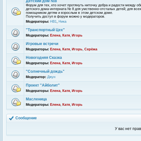
Детский дом №8
Форум для тех, кто хочет протянуть ниточку добра и радости между 
детского дома-интерната № 8 для умственно-отсталых детей; для всех
помощником детям и взрослым в этом детском доме.
Получить доступ в форум можно у модераторов.
Модераторы:
НВ1
,
Ника
"Транспортный Цех"
Модераторы:
Елена
,
Катя
,
Игорь
Игровые встречи
Модераторы:
Елена
,
Катя
,
Игорь
,
Серёжа
Новогодняя Сказка
Модераторы:
Елена
,
Катя
,
Игорь
"Солнечный дождь"
Модератор:
Джун
Проект "Айболит"
Модераторы:
Елена
,
Катя
,
Игорь
Масленица
Модераторы:
Елена
,
Катя
,
Игорь
Сообщение
У вас нет пра