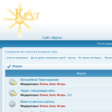
Сайт «Круга»
Регистраци
Сообщения без ответов
|
Активные темы
Список форумов
»
Дела давно минувших дней - Архив
»
Из проектов Круга
»
Прогр
Форум
Форум
Волшебное Приглашение
Модераторы:
Елена
,
Катя
,
Игорь
Чудес связующая нить
Модераторы:
Елена
,
Катя
,
Игорь
,
НВ1
Вместе весело шагать
Модераторы:
Елена
,
Катя
,
Игорь