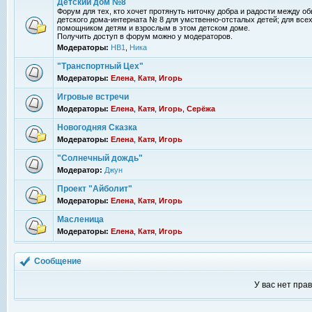
Детский дом №8
Форум для тех, кто хочет протянуть ниточку добра и радости между 
детского дома-интерната № 8 для умственно-отсталых детей; для всех
помощником детям и взрослым в этом детском доме.
Получить доступ в форум можно у модераторов.
Модераторы:
НВ1
,
Ника
"Транспортный Цех"
Модераторы:
Елена
,
Катя
,
Игорь
Игровые встречи
Модераторы:
Елена
,
Катя
,
Игорь
,
Серёжа
Новогодняя Сказка
Модераторы:
Елена
,
Катя
,
Игорь
"Солнечный дождь"
Модератор:
Джун
Проект "Айболит"
Модераторы:
Елена
,
Катя
,
Игорь
Масленица
Модераторы:
Елена
,
Катя
,
Игорь
Сообщение
У вас нет пра