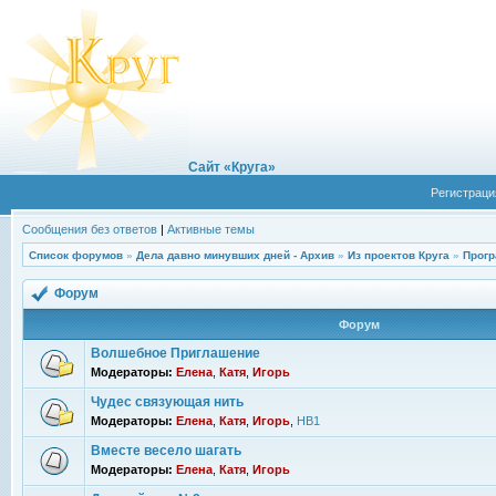
Сайт «Круга»
Регистраци
Сообщения без ответов
|
Активные темы
Список форумов
»
Дела давно минувших дней - Архив
»
Из проектов Круга
»
Прогр
Форум
Форум
Волшебное Приглашение
Модераторы:
Елена
,
Катя
,
Игорь
Чудес связующая нить
Модераторы:
Елена
,
Катя
,
Игорь
,
НВ1
Вместе весело шагать
Модераторы:
Елена
,
Катя
,
Игорь