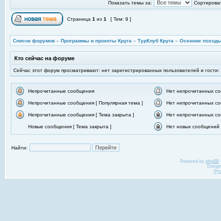
Показать темы за:
Сортироват
Страница
1
из
1
[ Тем: 9 ]
Список форумов
»
Программы и проекты Круга
»
ТурКлуб Круга
»
Осенние походы
Кто сейчас на форуме
Сейчас этот форум просматривают: нет зарегистрированных пользователей и гости:
Непрочитанные сообщения
Нет непрочитанных с
Непрочитанные сообщения [ Популярная тема ]
Нет непрочитанных со
Непрочитанные сообщения [ Тема закрыта ]
Нет непрочитанных со
Новые сообщения [ Тема закрыта ]
Нет новых сообщений [
Найти:
Powered by
phpBB
Desig
Ру