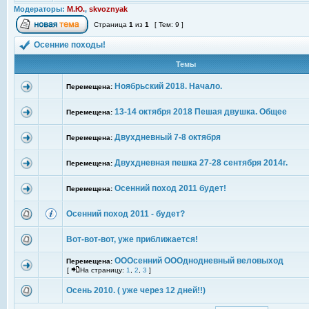
Модераторы:
М.Ю.
,
skvoznyak
Страница
1
из
1
[ Тем: 9 ]
Осенние походы!
Темы
Ноябрьский 2018. Начало.
Перемещена:
13-14 октября 2018 Пешая двушка. Общее
Перемещена:
Двухдневный 7-8 октября
Перемещена:
Двухдневная пешка 27-28 сентября 2014г.
Перемещена:
Осенний поход 2011 будет!
Перемещена:
Осенний поход 2011 - будет?
Вот-вот-вот, уже приближается!
ОООсенний ОООднодневный веловыход
Перемещена:
[
На страницу:
1
,
2
,
3
]
Осень 2010. ( уже через 12 дней!!)