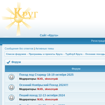
Сайт «Круга»
Регистраци
Сообщения без ответов
|
Активные темы
Список форумов
»
Программы и проекты Круга
»
ТурКлуб Круга
»
Осенние походы
Форум
Форум
Поход под Старицу 18-19 октября 2025
Модераторы:
М.Ю.
,
skvoznyak
Осенний Ноябрьский Поход 2024!!!
Модераторы:
М.Ю.
,
skvoznyak
Пеший поход 12-13 октября 2024
Модераторы:
М.Ю.
,
skvoznyak