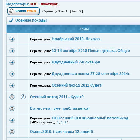
Модераторы:
М.Ю.
,
skvoznyak
Страница
1
из
1
[ Тем: 9 ]
Осенние походы!
Темы
Ноябрьский 2018. Начало.
Перемещена:
13-14 октября 2018 Пешая двушка. Общее
Перемещена:
Двухдневный 7-8 октября
Перемещена:
Двухдневная пешка 27-28 сентября 2014г.
Перемещена:
Осенний поход 2011 будет!
Перемещена:
Осенний поход 2011 - будет?
Вот-вот-вот, уже приближается!
ОООсенний ОООднодневный веловыход
Перемещена:
[
На страницу:
1
,
2
,
3
]
Осень 2010. ( уже через 12 дней!!)