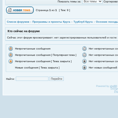
Показать темы за:
Сортироват
Страница
1
из
1
[ Тем: 9 ]
Список форумов
»
Программы и проекты Круга
»
ТурКлуб Круга
»
Осенние походы
Кто сейчас на форуме
Сейчас этот форум просматривают: нет зарегистрированных пользователей и гости:
Непрочитанные сообщения
Нет непрочитанных с
Непрочитанные сообщения [ Популярная тема ]
Нет непрочитанных со
Непрочитанные сообщения [ Тема закрыта ]
Нет непрочитанных со
Новые сообщения [ Тема закрыта ]
Нет новых сообщений [
Найти:
Powered by
phpBB
Desig
Ру