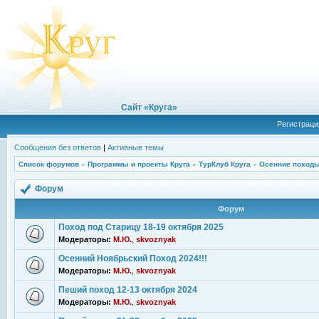
Сайт «Круга»
Регистраци
Сообщения без ответов
|
Активные темы
Список форумов
»
Программы и проекты Круга
»
ТурКлуб Круга
»
Осенние походы
Форум
Форум
Поход под Старицу 18-19 октября 2025
Модераторы:
М.Ю.
,
skvoznyak
Осенний Ноябрьский Поход 2024!!!
Модераторы:
М.Ю.
,
skvoznyak
Пеший поход 12-13 октября 2024
Модераторы:
М.Ю.
,
skvoznyak