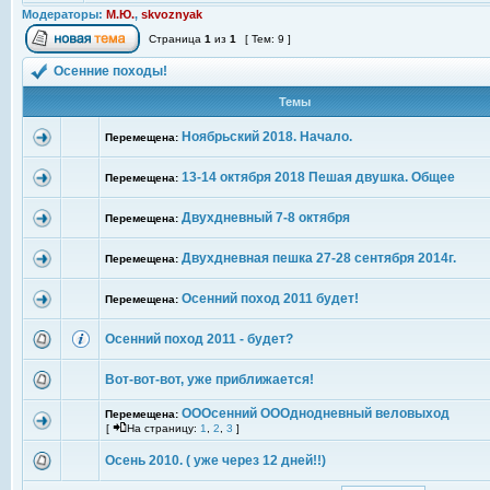
Модераторы:
М.Ю.
,
skvoznyak
Страница
1
из
1
[ Тем: 9 ]
Осенние походы!
Темы
Ноябрьский 2018. Начало.
Перемещена:
13-14 октября 2018 Пешая двушка. Общее
Перемещена:
Двухдневный 7-8 октября
Перемещена:
Двухдневная пешка 27-28 сентября 2014г.
Перемещена:
Осенний поход 2011 будет!
Перемещена:
Осенний поход 2011 - будет?
Вот-вот-вот, уже приближается!
ОООсенний ОООднодневный веловыход
Перемещена:
[
На страницу:
1
,
2
,
3
]
Осень 2010. ( уже через 12 дней!!)