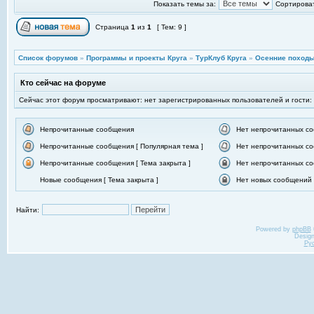
Показать темы за:
Сортироват
Страница
1
из
1
[ Тем: 9 ]
Список форумов
»
Программы и проекты Круга
»
ТурКлуб Круга
»
Осенние походы
Кто сейчас на форуме
Сейчас этот форум просматривают: нет зарегистрированных пользователей и гости:
Непрочитанные сообщения
Нет непрочитанных с
Непрочитанные сообщения [ Популярная тема ]
Нет непрочитанных со
Непрочитанные сообщения [ Тема закрыта ]
Нет непрочитанных со
Новые сообщения [ Тема закрыта ]
Нет новых сообщений [
Найти:
Powered by
phpBB
Desig
Ру