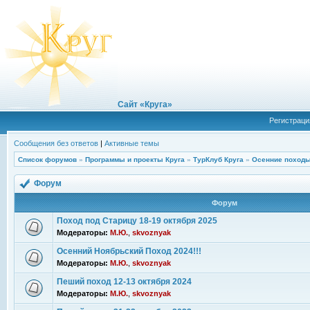
Сайт «Круга»
Регистраци
Сообщения без ответов
|
Активные темы
Список форумов
»
Программы и проекты Круга
»
ТурКлуб Круга
»
Осенние походы
Форум
Форум
Поход под Старицу 18-19 октября 2025
Модераторы:
М.Ю.
,
skvoznyak
Осенний Ноябрьский Поход 2024!!!
Модераторы:
М.Ю.
,
skvoznyak
Пеший поход 12-13 октября 2024
Модераторы:
М.Ю.
,
skvoznyak