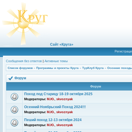
Сайт «Круга»
Регистраци
Сообщения без ответов
|
Активные темы
Список форумов
»
Программы и проекты Круга
»
ТурКлуб Круга
»
Осенние походы
Форум
Форум
Поход под Старицу 18-19 октября 2025
Модераторы:
М.Ю.
,
skvoznyak
Осенний Ноябрьский Поход 2024!!!
Модераторы:
М.Ю.
,
skvoznyak
Пеший поход 12-13 октября 2024
Модераторы:
М.Ю.
,
skvoznyak