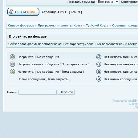
Показать темы за:
Сортироват
Страница
1
из
1
[ Тем: 9 ]
Список форумов
»
Программы и проекты Круга
»
ТурКлуб Круга
»
Осенние походы
Кто сейчас на форуме
Сейчас этот форум просматривают: нет зарегистрированных пользователей и гости:
Непрочитанные сообщения
Нет непрочитанных с
Непрочитанные сообщения [ Популярная тема ]
Нет непрочитанных со
Непрочитанные сообщения [ Тема закрыта ]
Нет непрочитанных со
Новые сообщения [ Тема закрыта ]
Нет новых сообщений [
Найти:
Powered by
phpBB
Desig
Ру