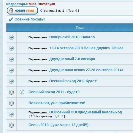
Модераторы:
М.Ю.
,
skvoznyak
Страница
1
из
1
[ Тем: 9 ]
Осенние походы!
Темы
Ноябрьский 2018. Начало.
Перемещена:
13-14 октября 2018 Пешая двушка. Общее
Перемещена:
Двухдневный 7-8 октября
Перемещена:
Двухдневная пешка 27-28 сентября 2014г.
Перемещена:
Осенний поход 2011 будет!
Перемещена:
Осенний поход 2011 - будет?
Вот-вот-вот, уже приближается!
ОООсенний ОООднодневный веловыход
Перемещена:
[
На страницу:
1
,
2
,
3
]
Осень 2010. ( уже через 12 дней!!)