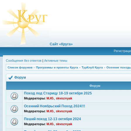
Сайт «Круга»
Регистраци
Сообщения без ответов
|
Активные темы
Список форумов
»
Программы и проекты Круга
»
ТурКлуб Круга
»
Осенние походы
Форум
Форум
Поход под Старицу 18-19 октября 2025
Модераторы:
М.Ю.
,
skvoznyak
Осенний Ноябрьский Поход 2024!!!
Модераторы:
М.Ю.
,
skvoznyak
Пеший поход 12-13 октября 2024
Модераторы:
М.Ю.
,
skvoznyak