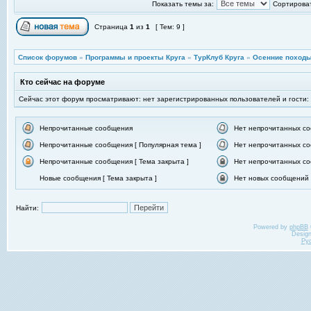
Показать темы за:
Сортироват
Страница
1
из
1
[ Тем: 9 ]
Список форумов
»
Программы и проекты Круга
»
ТурКлуб Круга
»
Осенние походы
Кто сейчас на форуме
Сейчас этот форум просматривают: нет зарегистрированных пользователей и гости:
Непрочитанные сообщения
Нет непрочитанных с
Непрочитанные сообщения [ Популярная тема ]
Нет непрочитанных со
Непрочитанные сообщения [ Тема закрыта ]
Нет непрочитанных со
Новые сообщения [ Тема закрыта ]
Нет новых сообщений [
Найти:
Powered by
phpBB
Desig
Ру