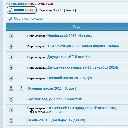
Модераторы:
М.Ю.
,
skvoznyak
Страница
1
из
1
[ Тем: 9 ]
Осенние походы!
Темы
Ноябрьский 2018. Начало.
Перемещена:
13-14 октября 2018 Пешая двушка. Общее
Перемещена:
Двухдневный 7-8 октября
Перемещена:
Двухдневная пешка 27-28 сентября 2014г.
Перемещена:
Осенний поход 2011 будет!
Перемещена:
Осенний поход 2011 - будет?
Вот-вот-вот, уже приближается!
ОООсенний ОООднодневный веловыход
Перемещена:
[
На страницу:
1
,
2
,
3
]
Осень 2010. ( уже через 12 дней!!)