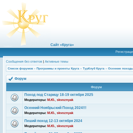
Сайт «Круга»
Регистраци
Сообщения без ответов
|
Активные темы
Список форумов
»
Программы и проекты Круга
»
ТурКлуб Круга
»
Осенние походы
Форум
Форум
Поход под Старицу 18-19 октября 2025
Модераторы:
М.Ю.
,
skvoznyak
Осенний Ноябрьский Поход 2024!!!
Модераторы:
М.Ю.
,
skvoznyak
Пеший поход 12-13 октября 2024
Модераторы:
М.Ю.
,
skvoznyak