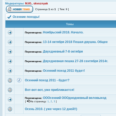
Модераторы:
М.Ю.
,
skvoznyak
Страница
1
из
1
[ Тем: 9 ]
Осенние походы!
Темы
Ноябрьский 2018. Начало.
Перемещена:
13-14 октября 2018 Пешая двушка. Общее
Перемещена:
Двухдневный 7-8 октября
Перемещена:
Двухдневная пешка 27-28 сентября 2014г.
Перемещена:
Осенний поход 2011 будет!
Перемещена:
Осенний поход 2011 - будет?
Вот-вот-вот, уже приближается!
ОООсенний ОООднодневный веловыход
Перемещена:
[
На страницу:
1
,
2
,
3
]
Осень 2010. ( уже через 12 дней!!)