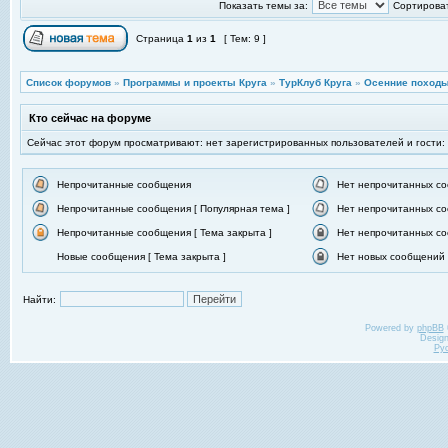
Показать темы за:
Сортироват
Страница
1
из
1
[ Тем: 9 ]
Список форумов
»
Программы и проекты Круга
»
ТурКлуб Круга
»
Осенние походы
Кто сейчас на форуме
Сейчас этот форум просматривают: нет зарегистрированных пользователей и гости:
Непрочитанные сообщения
Нет непрочитанных с
Непрочитанные сообщения [ Популярная тема ]
Нет непрочитанных со
Непрочитанные сообщения [ Тема закрыта ]
Нет непрочитанных со
Новые сообщения [ Тема закрыта ]
Нет новых сообщений [
Найти:
Powered by
phpBB
Desig
Ру