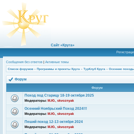
Сайт «Круга»
Регистраци
Сообщения без ответов
|
Активные темы
Список форумов
»
Программы и проекты Круга
»
ТурКлуб Круга
»
Осенние походы
Форум
Форум
Поход под Старицу 18-19 октября 2025
Модераторы:
М.Ю.
,
skvoznyak
Осенний Ноябрьский Поход 2024!!!
Модераторы:
М.Ю.
,
skvoznyak
Пеший поход 12-13 октября 2024
Модераторы:
М.Ю.
,
skvoznyak