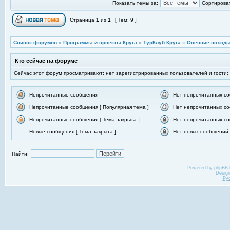
Показать темы за:
Сортироват
Страница
1
из
1
[ Тем: 9 ]
Список форумов
»
Программы и проекты Круга
»
ТурКлуб Круга
»
Осенние походы
Кто сейчас на форуме
Сейчас этот форум просматривают: нет зарегистрированных пользователей и гости:
Непрочитанные сообщения
Нет непрочитанных с
Непрочитанные сообщения [ Популярная тема ]
Нет непрочитанных со
Непрочитанные сообщения [ Тема закрыта ]
Нет непрочитанных со
Новые сообщения [ Тема закрыта ]
Нет новых сообщений [
Найти:
Powered by
phpBB
Desig
Ру