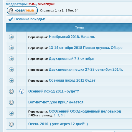
Модераторы:
М.Ю.
,
skvoznyak
Страница
1
из
1
[ Тем: 9 ]
Осенние походы!
Темы
Ноябрьский 2018. Начало.
Перемещена:
13-14 октября 2018 Пешая двушка. Общее
Перемещена:
Двухдневный 7-8 октября
Перемещена:
Двухдневная пешка 27-28 сентября 2014г.
Перемещена:
Осенний поход 2011 будет!
Перемещена:
Осенний поход 2011 - будет?
Вот-вот-вот, уже приближается!
ОООсенний ОООднодневный веловыход
Перемещена:
[
На страницу:
1
,
2
,
3
]
Осень 2010. ( уже через 12 дней!!)