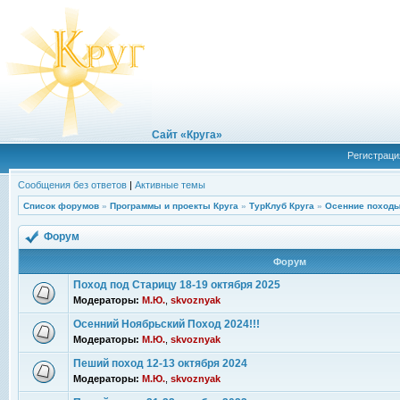
Сайт «Круга»
Регистраци
Сообщения без ответов
|
Активные темы
Список форумов
»
Программы и проекты Круга
»
ТурКлуб Круга
»
Осенние походы
Форум
Форум
Поход под Старицу 18-19 октября 2025
Модераторы:
М.Ю.
,
skvoznyak
Осенний Ноябрьский Поход 2024!!!
Модераторы:
М.Ю.
,
skvoznyak
Пеший поход 12-13 октября 2024
Модераторы:
М.Ю.
,
skvoznyak