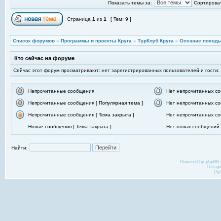
Показать темы за:
Сортироват
Страница
1
из
1
[ Тем: 9 ]
Список форумов
»
Программы и проекты Круга
»
ТурКлуб Круга
»
Осенние походы
Кто сейчас на форуме
Сейчас этот форум просматривают: нет зарегистрированных пользователей и гости:
Непрочитанные сообщения
Нет непрочитанных с
Непрочитанные сообщения [ Популярная тема ]
Нет непрочитанных со
Непрочитанные сообщения [ Тема закрыта ]
Нет непрочитанных со
Новые сообщения [ Тема закрыта ]
Нет новых сообщений [
Найти:
Powered by
phpBB
Desig
Ру