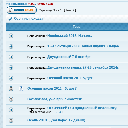
Модераторы:
М.Ю.
,
skvoznyak
Страница
1
из
1
[ Тем: 9 ]
Осенние походы!
Темы
Ноябрьский 2018. Начало.
Перемещена:
13-14 октября 2018 Пешая двушка. Общее
Перемещена:
Двухдневный 7-8 октября
Перемещена:
Двухдневная пешка 27-28 сентября 2014г.
Перемещена:
Осенний поход 2011 будет!
Перемещена:
Осенний поход 2011 - будет?
Вот-вот-вот, уже приближается!
ОООсенний ОООднодневный веловыход
Перемещена:
[
На страницу:
1
,
2
,
3
]
Осень 2010. ( уже через 12 дней!!)