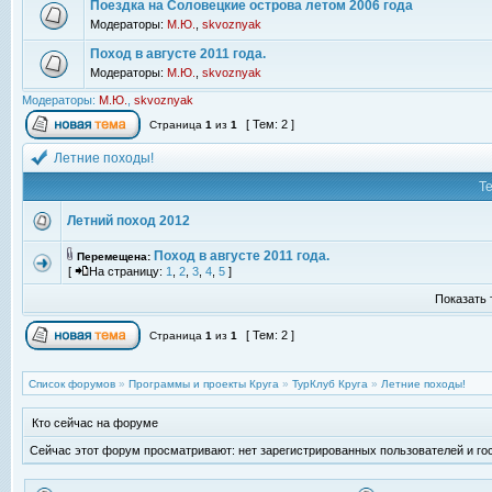
Поездка на Соловецкие острова летом 2006 года
Модераторы:
М.Ю.
,
skvoznyak
Поход в августе 2011 года.
Модераторы:
М.Ю.
,
skvoznyak
Модераторы:
М.Ю.
,
skvoznyak
[ Тем: 2 ]
Страница
1
из
1
Летние походы!
Т
Летний поход 2012
Поход в августе 2011 года.
Перемещена:
[
На страницу:
1
,
2
,
3
,
4
,
5
]
Показать 
[ Тем: 2 ]
Страница
1
из
1
Список форумов
»
Программы и проекты Круга
»
ТурКлуб Круга
»
Летние походы!
Кто сейчас на форуме
Сейчас этот форум просматривают: нет зарегистрированных пользователей и гос