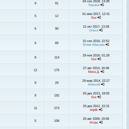
04 сен 2018, 14:39
9
91
Tatyana
01 июн 2017, 12:41
5
12
Еки
21 окт 2017, 13:28
6
90
Ольга
15 сен 2016, 22:52
6
89
Юлия Абасова
29 ноя 2016, 01:28
8
114
Еки
27 авг 2014, 16:46
12
175
Миха Д.
29 мар 2014, 22:27
8
29
Алексей
03 дек 2013, 18:05
9
192
Еки
20 дек 2012, 22:31
11
273
dojdik
20 авг 2009, 19:06
5
106
Игорь