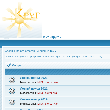
Сайт «Круга»
Сообщения без ответов
|
Активные темы
Список форумов
»
Программы и проекты Круга
»
ТурКлуб Круга
»
Летние походы!
Форум
Летний поход 2023
Модераторы:
М.Ю.
,
skvoznyak
Летний поход 2021
Модераторы:
М.Ю.
,
skvoznyak
Летний поход 2019
Модераторы:
М.Ю.
,
skvoznyak