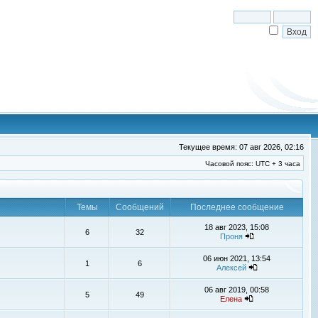
Текущее время: 07 авг 2026, 02:16
Часовой пояс: UTC + 3 часа
Темы
Сообщений
Последнее сообщение
18 авг 2023, 15:08
6
32
Проня
06 июн 2021, 13:54
1
6
Алексей
06 авг 2019, 00:58
5
49
Елена