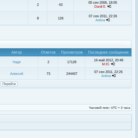
05 сен 2006, 18:05
2
43
Daniil E.
07 сен 2011, 22:26
8
126
Алёна
Автор
Ответов
Просмотров
Последнее сообщение
16 май 2012, 20:48
Надя
2
17128
М.Ю.
07 сен 2011, 22:26
Алексей
73
244407
Алёна
Часовой пояс: UTC + 3 часа