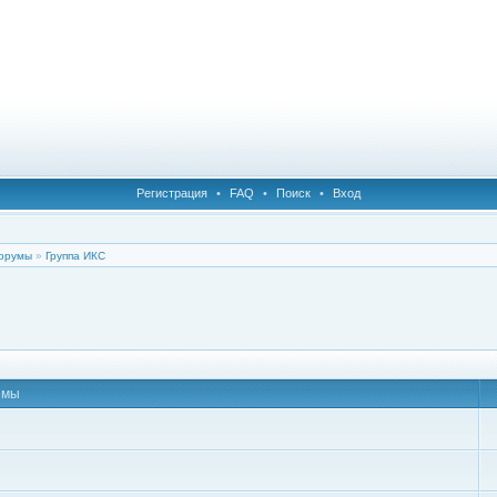
Регистрация
•
FAQ
•
Поиск
•
Вход
орумы
»
Группа ИКС
емы