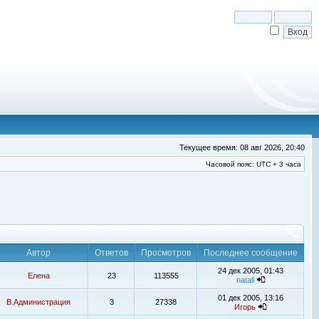
Текущее время: 08 авг 2026, 20:40
Часовой пояс: UTC + 3 часа
Автор
Ответов
Просмотров
Последнее сообщение
24 дек 2005, 01:43
Елена
23
113555
natali
01 дек 2005, 13:16
В.Администрация
3
27338
Игорь