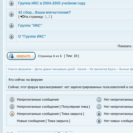
Группа ИКС в 2004-2005 учебном году
42 сбор... Ваши впечатления?
[
На страницу:
1
,
2
]
Группа "ИКС"
О "Группе ИКС"
Показать 
[ Тем: 18 ]
Страница
1
из
1
Список форумов
»
Дела давно минувших дней - Архив
»
Из проектов Круга
»
Былые ф
Кто сейчас на форуме
Сейчас этот форум просматривают: нет зарегистрированных пользователей и гос
Непрочитанные сообщения
Нет непрочитанны
Непрочитанные сообщения [ Популярная тема ]
Нет непрочитанных
Непрочитанные сообщения [ Тема закрыта ]
Нет непрочитанных
Новые сообщения [ Тема закрыта ]
Нет новых сообщен