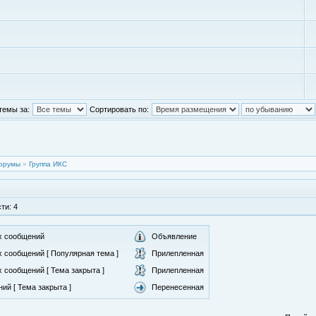
темы за:
Сортировать по:
орумы
»
Группа ИКС
ти: 4
х сообщений
Объявление
 сообщений [ Популярная тема ]
Прилепленная
 сообщений [ Тема закрыта ]
Прилепленная
ий [ Тема закрыта ]
Перенесенная