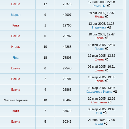
17 ноя 2005, 22:58
Елена
17
75376
Роман К.
29 окт 2005, 12:37
Марья
9
42007
Елена
13 окт 2005, 11:27
Катя
1
19755
Наденька
10 окт 2005, 12:47
Елена
0
25782
Елена
13 июн 2005, 22:04
Игорь
10
44268
Проня
12 июн 2005, 13:52
Яна
18
75803
Елена
06 май 2005, 16:11
Елена
0
27540
Елена
13 мар 2005, 19:05
Елена
2
22701
Елена
10 мар 2005, 13:07
Елена
4
26863
Харламова Ирина
10 мар 2005, 12:26
Михаил Горячев
10
43462
Светланка
06 мар 2005, 19:48
Катя
7
37079
Яна
21 янв 2005, 17:05
Елена
5
30346
муха