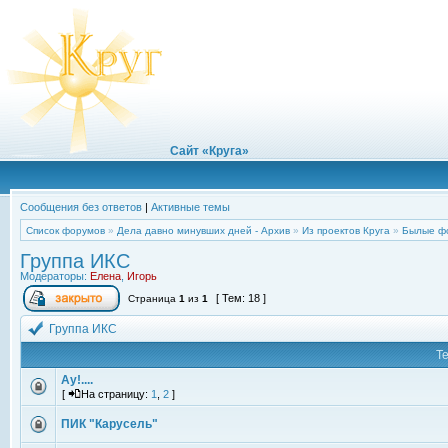
Сайт «Круга»
Сообщения без ответов
|
Активные темы
Список форумов
»
Дела давно минувших дней - Архив
»
Из проектов Круга
»
Былые ф
Группа ИКС
Модераторы:
Елена
,
Игорь
[ Тем: 18 ]
Страница
1
из
1
Группа ИКС
Т
Ау!....
[
На страницу:
1
,
2
]
ПИК "Карусель"