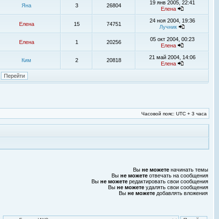
19 янв 2005, 22:41
Яна
3
26804
Елена
24 ноя 2004, 19:36
Елена
15
74751
Лучник
05 окт 2004, 00:23
Елена
1
20256
Елена
21 май 2004, 14:06
Ким
2
20818
Елена
Часовой пояс: UTC + 3 часа
Вы
не можете
начинать темы
Вы
не можете
отвечать на сообщения
Вы
не можете
редактировать свои сообщения
Вы
не можете
удалять свои сообщения
Вы
не можете
добавлять вложения