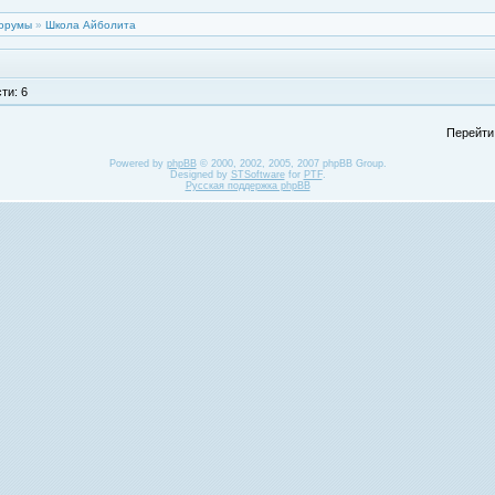
орумы
»
Школа Айболита
ти: 6
Перейти
Powered by
phpBB
© 2000, 2002, 2005, 2007 phpBB Group.
Designed by
STSoftware
for
PTF
.
Русская поддержка phpBB