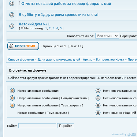
Отчеты по нашей работе за период февраль-май
В субботу в 1д.д. строим крепости из снега!
Детский дом № 1
[
На страницу:
1
,
2
,
3
,
4
,
5
]
Показать темы за:
Сортироват
Страница
1
из
1
[ Тем: 17 ]
Список форумов
»
Дела давно минувших дней - Архив
»
Из проектов Круга
»
Прогр
Кто сейчас на форуме
Сейчас этот форум просматривают: нет зарегистрированных пользователей и гости:
Непрочитанные сообщения
Нет непрочитанных с
Непрочитанные сообщения [ Популярная тема ]
Нет непрочитанных со
Непрочитанные сообщения [ Тема закрыта ]
Нет непрочитанных со
Новые сообщения [ Тема закрыта ]
Нет новых сообщений [
Найти:
Powered by
phpBB