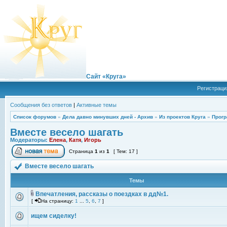
Сайт «Круга»
Регистраци
Сообщения без ответов
|
Активные темы
Список форумов
»
Дела давно минувших дней - Архив
»
Из проектов Круга
»
Прогр
Вместе весело шагать
Модераторы:
Елена
,
Катя
,
Игорь
Страница
1
из
1
[ Тем: 17 ]
Вместе весело шагать
Темы
Впечатления, рассказы о поездках в дд№1.
[
На страницу:
1
...
5
,
6
,
7
]
ищем сиделку!