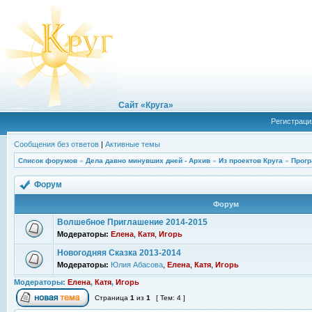
Сайт «Круга»
Регистраци
Сообщения без ответов
|
Активные темы
Список форумов
»
Дела давно минувших дней - Архив
»
Из проектов Круга
»
Прогр
Форум
Форум
Волшебное Приглашение 2014-2015
Модераторы:
Елена
,
Катя
,
Игорь
Новогодняя Сказка 2013-2014
Модераторы:
Юлия Абасова
,
Елена
,
Катя
,
Игорь
Модераторы:
Елена
,
Катя
,
Игорь
Страница
1
из
1
[ Тем: 4 ]