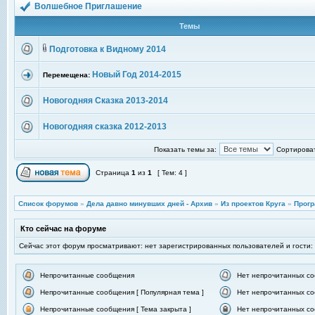
Волшебное Приглашение
Темы
Подготовка к Видному 2014
Новый Год 2014-2015
Перемещена:
Новогодняя Сказка 2013-2014
Новогодняя сказка 2012-2013
Показать темы за:
Сортироват
Страница
1
из
1
[ Тем: 4 ]
Список форумов
»
Дела давно минувших дней - Архив
»
Из проектов Круга
»
Прогр
Кто сейчас на форуме
Сейчас этот форум просматривают: нет зарегистрированных пользователей и гости:
Непрочитанные сообщения
Нет непрочитанных с
Непрочитанные сообщения [ Популярная тема ]
Нет непрочитанных со
Непрочитанные сообщения [ Тема закрыта ]
Нет непрочитанных со