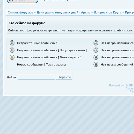
Список форумов
»
Дела давно минувших дней - Архив
»
Из проектов Круга
»
Прогр
Кто сейчас на форуме
Сейчас этот форум просматривают: нет зарегистрированных пользователей и гости:
Непрочитанные сообщения
Нет непрочитанных с
Непрочитанные сообщения [ Популярная тема ]
Нет непрочитанных со
Непрочитанные сообщения [ Тема закрыта ]
Нет непрочитанных со
Новые сообщения [ Тема закрыта ]
Нет новых сообщений [
Найти:
Powered by
phpBB
Desig
Ру