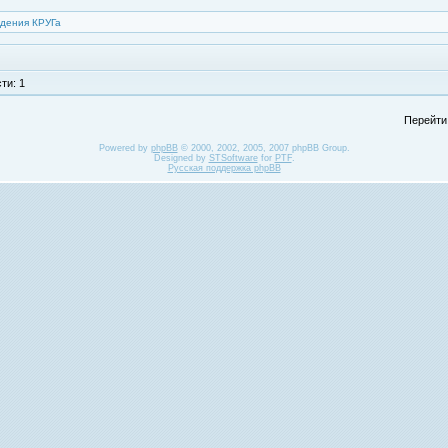
дения КРУГа
ти: 1
Перейти
Powered by
phpBB
© 2000, 2002, 2005, 2007 phpBB Group.
Designed by
STSoftware
for
PTF
.
Русская поддержка phpBB