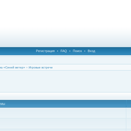
Регистрация
•
FAQ
•
Поиск
•
Вход
а «Синий ветер»
»
Игровые встречи
емы