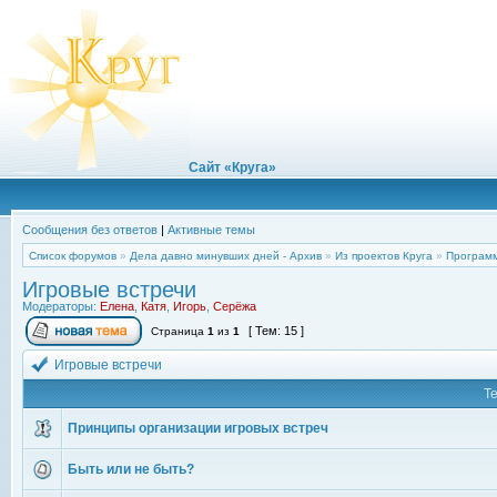
Сайт «Круга»
Сообщения без ответов
|
Активные темы
Список форумов
»
Дела давно минувших дней - Архив
»
Из проектов Круга
»
Программ
Игровые встречи
Модераторы:
Елена
,
Катя
,
Игорь
,
Серёжа
[ Тем: 15 ]
Страница
1
из
1
Игровые встречи
Т
Принципы организации игровых встреч
Быть или не быть?