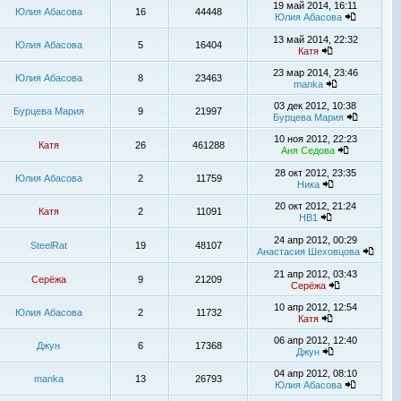
19 май 2014, 16:11
Юлия Абасова
16
44448
Юлия Абасова
13 май 2014, 22:32
Юлия Абасова
5
16404
Катя
23 мар 2014, 23:46
Юлия Абасова
8
23463
manka
03 дек 2012, 10:38
Бурцева Мария
9
21997
Бурцева Мария
10 ноя 2012, 22:23
Катя
26
461288
Аня Седова
28 окт 2012, 23:35
Юлия Абасова
2
11759
Ника
20 окт 2012, 21:24
Катя
2
11091
НВ1
24 апр 2012, 00:29
SteelRat
19
48107
Анастасия Шеховцова
21 апр 2012, 03:43
Серёжа
9
21209
Серёжа
10 апр 2012, 12:54
Юлия Абасова
2
11732
Катя
06 апр 2012, 12:40
Джун
6
17368
Джун
04 апр 2012, 08:10
manka
13
26793
Юлия Абасова