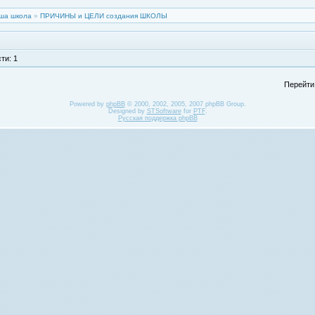
ша школа
»
ПРИЧИНЫ и ЦЕЛИ создания ШКОЛЫ
ти: 1
Перейти
Powered by
phpBB
© 2000, 2002, 2005, 2007 phpBB Group.
Designed by
STSoftware
for
PTF
.
Русская поддержка phpBB