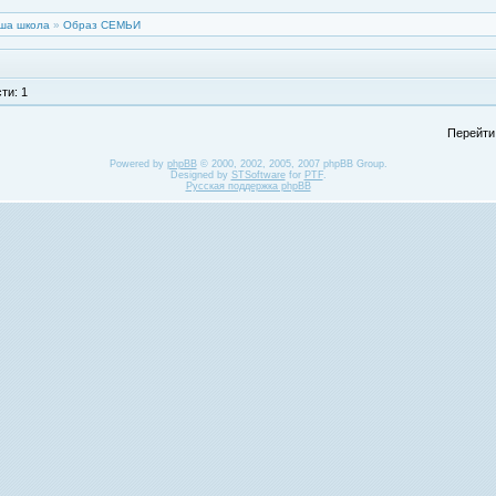
ша школа
»
Образ СЕМЬИ
ти: 1
Перейти
Powered by
phpBB
© 2000, 2002, 2005, 2007 phpBB Group.
Designed by
STSoftware
for
PTF
.
Русская поддержка phpBB