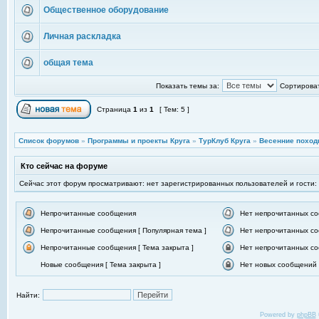
Общественное оборудование
Личная раскладка
общая тема
Показать темы за:
Сортироват
Страница
1
из
1
[ Тем: 5 ]
Список форумов
»
Программы и проекты Круга
»
ТурКлуб Круга
»
Весенние поход
Кто сейчас на форуме
Сейчас этот форум просматривают: нет зарегистрированных пользователей и гости:
Непрочитанные сообщения
Нет непрочитанных с
Непрочитанные сообщения [ Популярная тема ]
Нет непрочитанных со
Непрочитанные сообщения [ Тема закрыта ]
Нет непрочитанных со
Новые сообщения [ Тема закрыта ]
Нет новых сообщений [
Найти:
Powered by
phpBB