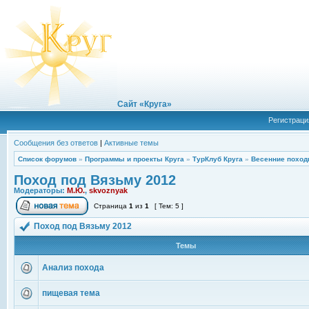
Сайт «Круга»
Регистраци
Сообщения без ответов
|
Активные темы
Список форумов
»
Программы и проекты Круга
»
ТурКлуб Круга
»
Весенние поход
Поход под Вязьму 2012
Модераторы:
М.Ю.
,
skvoznyak
Страница
1
из
1
[ Тем: 5 ]
Поход под Вязьму 2012
Темы
Анализ похода
пищевая тема