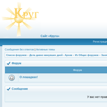
Сайт «Круга»
Регистраци
Сообщения без ответов
|
Активные темы
Список форумов
»
Дела давно минувших дней - Архив
»
Из Общих форумов
»
Заня
Форум
Форум
О лошадках!
Сообщение
У вас нет пра